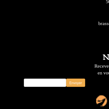
5
brass
N
Recevez
en vo
Envoyer