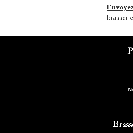
Envoyez
brasseri
P
No
Brass