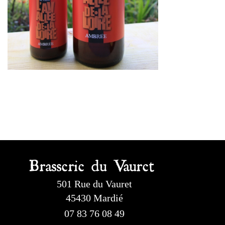
Brasserie du Vauret
501 Rue du Vauret
45430 Mardié
07 83 76 08 49