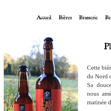
Accueil
Bières
Brasserie
Be
Pl
Cette biè
du Nord d
Sa douce
nous amè
matinée d